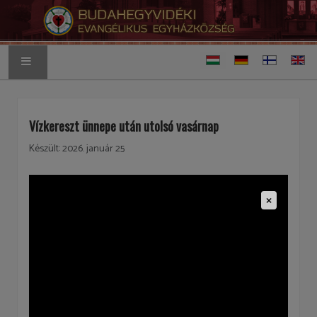
Válasszon nyelvet
FŐOLDAL
Vízkereszt ünnepe után utolsó vasárnap
ALKALMAINK
Készült: 2026. január 25
AKTUÁLIS
×
TISZTSÉGVISELŐK
SZOLGÁLATOK
VIDEOTÁR
RÓLUNK