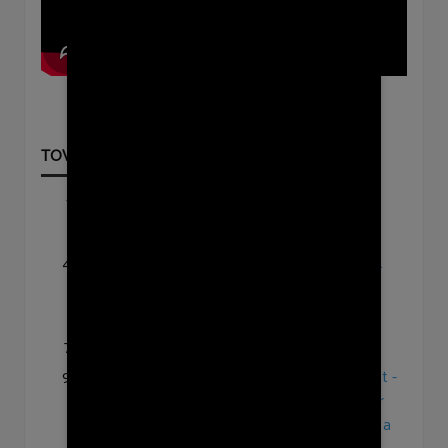
Az esztendő 1.
Újév napja
vasárnapja
Óév este
Karácsony utáni
Karácsony második
vasárnap - igét hirdet:
napja
Dr. Molnár Lilla
Karácsony ünnepe
Szenteste
Advent 4. vasárnap
Advent 3. vasárnap
Adventi zenés áhitat -
igét hirdet: Czöndör
István, a Csővári és a