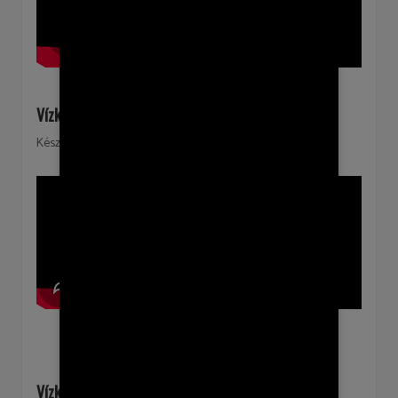
Vízkereszt ünnepe után 2. vasárnap
Készült: 2026. január 19
Vízkereszt ünnepe után 1. vasárnap