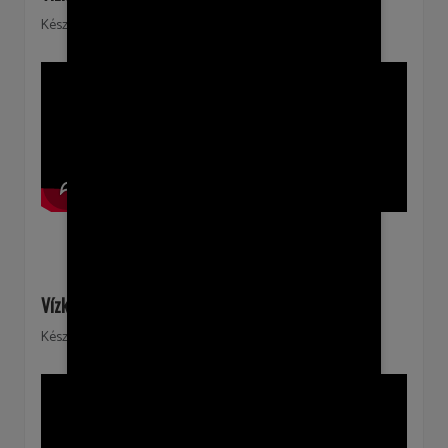
Készült: 2026. január 19
Vízkereszt ünnepe
Készült: 2026. január 07