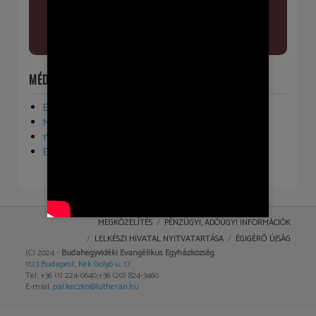
MÉDIA
Egyházfenntartói járulék
Melletted vagyunk
1% - lélekkel, ismerettel
Evangélikusok vagyunk
MEGKÖZELÍTÉS
PÉNZÜGYI, ADÓÜGYI INFORMÁCIÓK
LELKÉSZI HIVATAL NYITVATARTÁSA
ÉGIGÉRŐ ÚJSÁG
(C) 2024 -
Budahegyvidéki Evangélikus Egyházközség
1123 Budapest, Kék Golyó u. 17.
Tel: +36 (1) 224-0640,+36 (20) 824-3460
E-mail:
pal.keczko@lutheran.hu