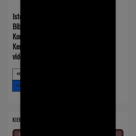
Istentisztelet
Bibliaóra
Konfirmációs óra
Keresztény Értelmiségi Fórum
videomédia
109
110
111
112
113
114
115
116
117
118
KIEMELT ESEMÉNYEK
Elokuu 16. - sunnuntai