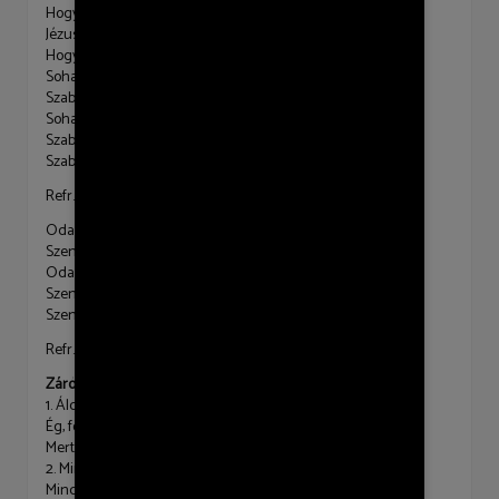
Hogy megmentsen mindent legyőz, mert ő elég erős!
Jézus: szabadulásom ára!
Hogy megmentsen mindent legyőz, az én Uram elég erős!
Soha többé nem győzhet már a gonosz!
Szabadító, győztes király! Jézus!
Soha többé nem győzhet már a gonosz!
Szabadító, győztes király! Jézus!
Szabadító, győztes király!
Refr.
Oda hozzád fel a fénybe száll a dalunk.
Szent lelked ragyogtad ránk! Itt vagyunk!
Oda hozzád fel a fénybe száll a dalunk.
Szentlelked ragyogtad ránk! Itt vagyunk!
Szentlelked ragyogtasd ránk!
Refr.
Záróének – EÉ 42
1. Áldunk téged, Istenünk, És csodáljuk égi erőd.
Ég, föld rólad szól nekünk. Térdre hullunk színed előtt.
Mert te mindig szent és nagy, Változatlan egy Úr vagy.
2. Minden élő téged áld. Angyalének szárnyal feléd.
Minden kérub és szeráf* Néked mondja dicséretét.