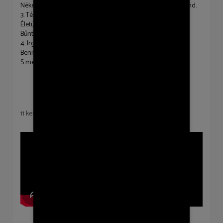
Néked hódol, rád tekint. "Szent, szent, szent!" – azt zengi mind.
3. Téged áldunk, Istenünk. Téged dicsér szolgálatunk.
Életünk tiéd legyen! Hálát mondjon minden napunk!
Bűntől, bajtól védj te meg! Áldd meg, óvd meg népedet!
4. Irgalommal nézz le ránk! Mint ígérted, légy mivelünk!
Benned bízunk, jó Atyánk. Szent nevedről énekelünk.
S mert reményünk csak te vagy, Veszni minket, ó, ne hagyj!
11 kesäkuu 2020