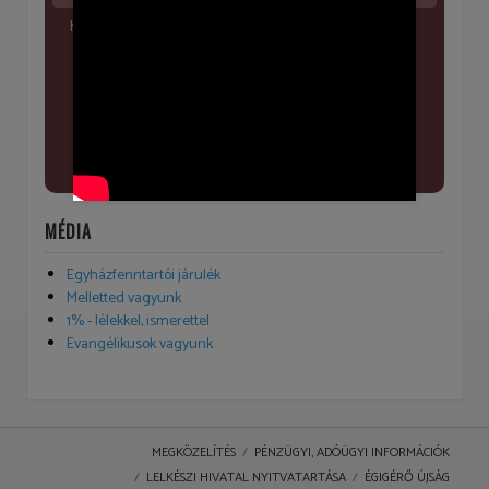
Kerékpár túra - 08. 16 - 22
MÉDIA
Egyházfenntartói járulék
Melletted vagyunk
1% - lélekkel, ismerettel
Evangélikusok vagyunk
MEGKÖZELÍTÉS
PÉNZÜGYI, ADÓÜGYI INFORMÁCIÓK
LELKÉSZI HIVATAL NYITVATARTÁSA
ÉGIGÉRŐ ÚJSÁG