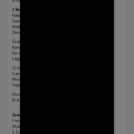
El ne feledd: Napfényed ő tenéked! Őt áldjad örökké! Ámen.
7. liturgia
Hála, dicsőség, Atya Isten, néked,
Szent fiú Isten, Vigasztaló Lélek,
Most és örökké magasztaljon téged
Zengő dicséret.
Örök felség szent Istenünk,
Könyörgünk, irgalmazz nékünk!
Ha vár minket az ítélet,
Légy kegyelmes, kérünk téged.
Ó, bárcsak ezer nyelvem volna,
S angyalokéval érne föl,
Mindegyik versenyezve szólna
Teljes szívemnek mélyiből.
Dícséretedre, Istenem,
Ki annyi jót művelsz velem!
Graduálének – EÉ 65
1. Imádjátok Istenünket, Aki adta mindenünket!
Atyánk ő, benne vigadunk, Néki élünk, néki halunk.
2. A Krisztust magasztaljátok, Akit küldött jó Atyátok!