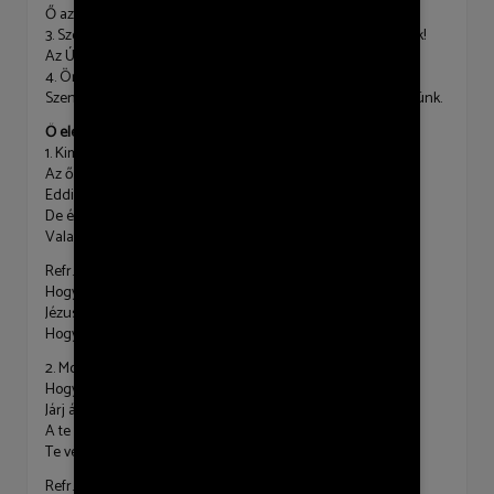
Ő az, kit fejünknek vallunk. Néki élünk, néki halunk.
3. Szentléleknek áldást zengjünk, Aki nekünk bölcs vezérünk!
Az Úr Lelke hű támaszunk. Néki élünk, néki halunk.
4. Örvendj, lelkem, harsogjatok, Vigadozó szent szózatok!
Szent, szent, szent a mi Istenünk, Tőle van éltünk s mindenünk.
Ő elég erős – ZÉ 135
1. Kimondom már bátran:
Az ő irgalma nélkül semmit sem ér az életem.
Eddig sötétségben jártam,
De érzem, valami készül,
Valaki jön, hogy megmentsen!
Refr.: Ő az, ki hegyeket mozdít félre,
Hogy megmentsen mindent legyőz, mert ő elég erős!
Jézus: szabadulásom ára!
Hogy megmentsen mindent legyőz, az én Uram elég erős!
2. Most csendben állok, és várom,
Hogy Szentlelked belém szálljon.
Járj át fényeddel!
A te irgalmadra vágyom, Aki győztél a halálon!
Te vezess át az életen!
Refr.: Ő az, ki hegyeket mozdít félre,