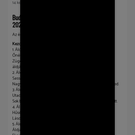
14 kesäkuu 2020
Budahegyvidéki istentisztelet
2020. június 14.
Az énekek szövege
Kezdőének – EÉ 57
1. Áldjad, én lelkem, a dicsőség örök Királyát!
Őnéki mennyei karokkal együtt zengj hálát!
Zúgó harang, Ének és orgonahang, Mind az ő szent nevét
áldják!
2. Áldjad őt, mert az Úr mindent oly bölcsen intézett:
Sasszárnyon hordozott, vezérelt, sok bajban védett!
Nagy irgalmát Naponként tölti reád, Áldását mindenütt érzed.
3. Áldjad őt, mert keze csodásan alkotott téged!
Utadon elkísér, tőle van testi épséged.
Sok baj között Erőd volt és örömöd, Szárnyával takarva védett.
4. Áldjad őt, mert az Úr megáldja minden munkádat!
Hűsége, mint az ég harmatja, bőven rád árad
Lásd, mit tehet Jóságos Lelke veled, És hited tőle mit várhat!
5. Áldjad az Úr nevét, őt áldja minden énbennem!
Áldjad őt, lelkem, és róla tégy hitvallást, nyelvem!