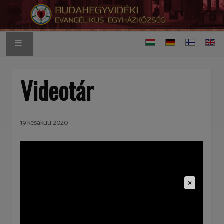
Valitse kieli
FINNISH HOME PAGE
Videotár
19 kesäkuu 2020
×