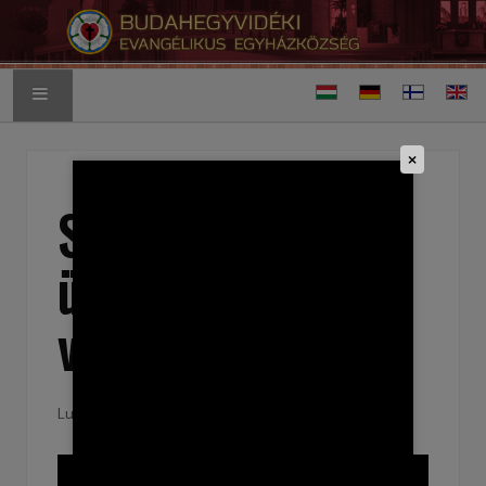
Valitse kieli
FINNISH HOME PAGE
×
Szentháromság
ünnepe utáni 14.
vasárnap
Luotu: 21 syyskuu 2025