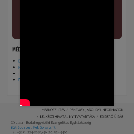
MÉDIA
Egyházfenntartói járulék
Melletted vagyunk
1% - lélekkel, ismerettel
Evangélikusok vagyunk
MEGKÖZELÍTÉS
PÉNZÜGYI, ADÓÜGYI INFORMÁCIÓK
LELKÉSZI HIVATAL NYITVATARTÁSA
ÉGIGÉRŐ ÚJSÁG
(C) 2024 -
Budahegyvidéki Evangélikus Egyházközség
1123 Budapest, Kék Golyó u. 17.
Tel: +36 (1) 224-0640,+36 (20) 824-3460