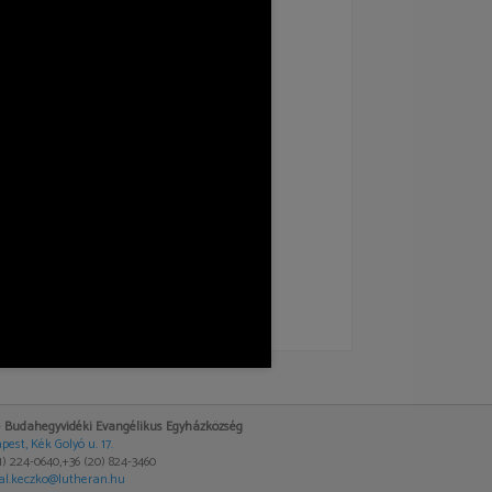
-
Budahegyvidéki Evangélikus Egyházközség
pest, Kék Golyó u. 17.
(1) 224-0640,+36 (20) 824-3460
al.keczko@lutheran.hu