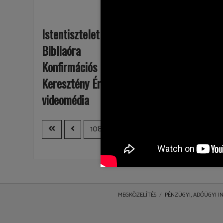
Istentisztelet
Bibliaóra
Konfirmációs óra
Keresztény Értelmiségi Fórum
videomédia
108
109
110
111
112
1
MEGKÖZELÍTÉS
PÉNZÜGYI, ADÓÜGYI 