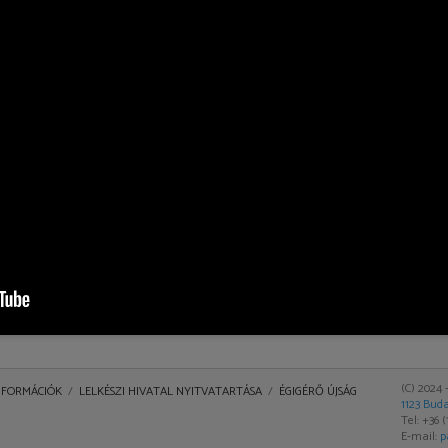
13
114
115
116
117
(C) 2024 
INFORMÁCIÓK
LELKÉSZI HIVATAL NYITVATARTÁSA
ÉGIGÉRŐ ÚJSÁG
1123 Buda
Tel: +36 
E-mail:
p