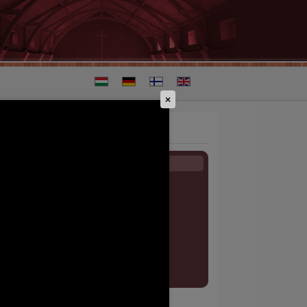
Select your language
×
KIEMELT ESEMÉNYEK
August 16. - Sunday
Kerékpár túra - 08. 16 - 22